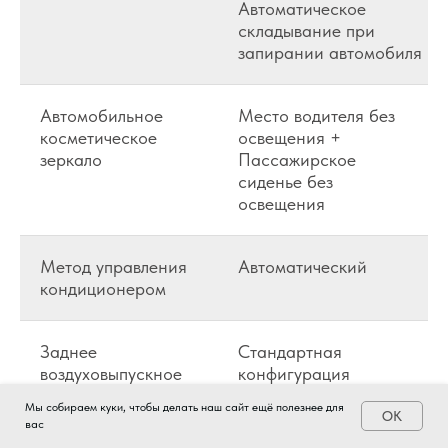
Автоматическое
складывание при
запирании автомобиля
Автомобильное
Место водителя без
косметическое
освещения +
зеркало
Пассажирское
сиденье без
освещения
Метод управления
Автоматический
кондиционером
Заднее
Стандартная
воздуховыпускное
конфигурация
отверстие
Мы собираем куки, чтобы делать наш сайт ещё полезнее для
OK
вас