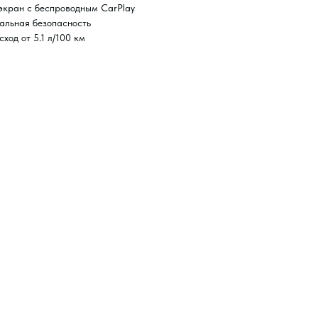
экран с беспроводным CarPlay
альная безопасность
ход от 5.1 л/100 км