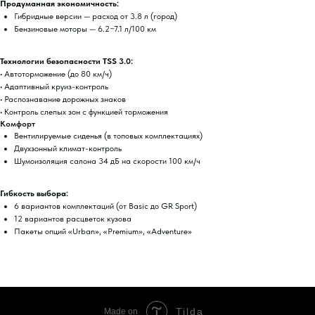
Продуманная экономичность:
Гибридные версии — расход от 3.8 л (город)
Бензиновые моторы — 6.2−7.1 л/100 км
Технологии безопасности TSS 3.0:
• Автоторможение (до 80 км/ч)
• Адаптивный круиз-контроль
• Распознавание дорожных знаков
• Контроль слепых зон с функцией торможения
Комфорт
Вентилируемые сиденья (в топовых комплектациях)
Двухзонный климат-контроль
Шумоизоляция салона 34 дБ на скорости 100 км/ч
Гибкость выбора:
6 вариантов комплектаций (от Basic до GR Sport)
12 вариантов расцветок кузова
Пакеты опций «Urban», «Premium», «Adventure»
Tilda
Made on