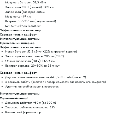
Мощность батареи: 52,3 кВтч
Запас хода CLCT (полный): 1421 км
Запас хода (электро): 286км
Мощность: 449 л.с.
Клиренс: 180-210 мм (регулируемый)
lwh: 5050x1995x17350 mm
Эффективность и запас хода
Ходовая часть и комфорт
Интеллектуальные системы
Премиальный интерьер
Эффективность и запас хода
Новая батарея 52.3 кВт·ч (+22% к прошлой версии)
Запас хода на электротяге: 286 км (CLTC)
Общий запас хода (EREV): 1420+ км
Быстрая зарядка: 20−80% за 25 минут
Ходовая часть и комфорт
Двухконтурная пневмоподвеска «Magic Carpet» (как в L9)
5 режимов работы (включая «Ковёр-самолёт» для идеального комфорта)
Адаптивная стабилизация в поворотах
Интеллектуальные системы
Улучшенный лидар:
Дальность действия +50 м (до 300 м)
Энергопотребление снижено на 55%
Компактный форм-фактор