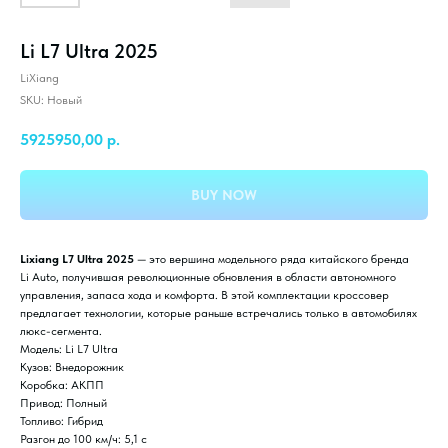
Li L7 Ultra 2025
LiXiang
SKU:
Новый
5925950,00
р.
BUY NOW
Lixiang L7 Ultra 2025
— это вершина модельного ряда китайского бренда
Li Auto, получившая революционные обновления в области автономного
управления, запаса хода и комфорта. В этой комплектации кроссовер
предлагает технологии, которые раньше встречались только в автомобилях
люкс-сегмента.
Модель: Li L7 Ultra
Кузов: Внедорожник
Коробка: АКПП
Привод: Полный
Топливо: Гибрид
Разгон до 100 км/ч: 5,1 с