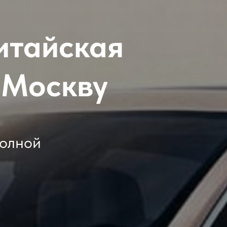
итайская
 Москву
полной